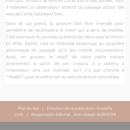
Pourtant, lorsqu’il se rend en Corse à la fin des années 1920,
il redevient un observateur attentif du paysage urbain. Ses
vues de Corte l’attestent bien.
Dans ce cas précis, la gravure doit être inversée pour
permettre de reconnaître le motif qui a servi de modèle.
C'est pourquoi le panneau présente les deux vues en miroir.
En effet, Escher s'est ici intéressé davantage au caractère
pittoresque du paysage qu'à son intérêt documentaire.
Aussi, en gravant le motif de cette vieille maison
directement à partir de son croquis, il a obtenu à
l'impression une vue inversée, qu'il n'a pas cherché à
"rétablir" pour la conformer au sens de lecture naturaliste.
Plan du site
| Directeur de la publication : Graziella
LUISI | Responsable éditorial : Jean-Joseph ALBERTINI