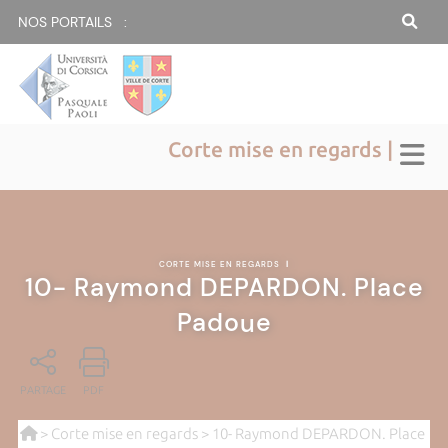
NOS PORTAILS :
Corte mise en regards |
CORTE MISE EN REGARDS
|
10- Raymond DEPARDON. Place
Padoue
PARTAGE
PDF
>
Corte mise en regards
> 10- Raymond DEPARDON. Place