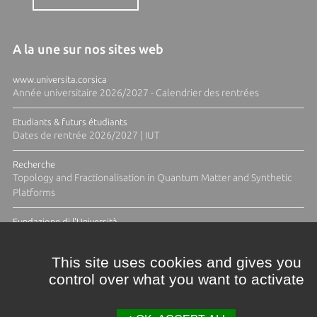
A la une sur nos sites web
www.universita.corsica
Année universitaire 2026/2027 - Calendrier des rentrées
Etudiants & futurs étudiants
Dates de rentrée 2026/2027 | IUT
Recherche
Topology and Fractionalisation in Quantum Matter and Synthetic
Platforms
Fundazione di l'Università
Résidence Ange Tomasi "Lagune and Zeste" avec la photographe
Diane Moulenc
This site uses cookies and gives you
control over what you want to activate
TOUTES LES ACTUS