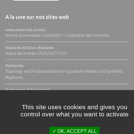
A la une sur nos sites web
www.universita.corsica
Année universitaire 2026/2027 - Calendrier des rentrées
Etudiants & futurs étudiants
Dates de rentrée 2026/2027 | IUT
Recherche
Topology and Fractionalisation in Quantum Matter and Synthetic
Platforms
Fundazione di l'Università
Résidence Ange Tomasi "Lagune and Zeste" avec la photographe
Diane Moulenc
This site uses cookies and gives you
control over what you want to activate
TOUTES LES ACTUS
OK, ACCEPT ALL