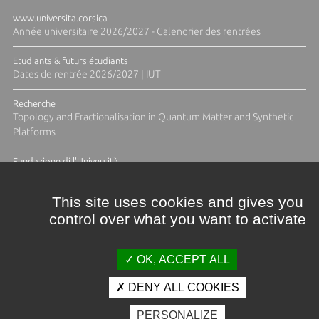
www.universita.corsica
Année universitaire 2026/2027 - Calendrier des rentrées
Etudiants & futurs étudiants
Dates de rentrée 2026/2027 | IUT
Recherche
Topology and Fractionalisation in Quantum Matter and Synthetic
Platforms
Fundazione di l'Università
Résidence Ange Tomasi "Lagune and Zeste" avec la photographe
Diane Moulenc
This site uses cookies and gives you
control over what you want to activate
TOUTES LES ACTUS
OK, ACCEPT ALL
DENY ALL COOKIES
Crédits et mentions légales
PERSONALIZE