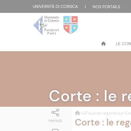
UNIVERSITÀ DI CORSICA
|
NOS PORTAILS :
LE CO
Corte : le
>
D'autres regards sur Co
Corte : le re
PARTAGE