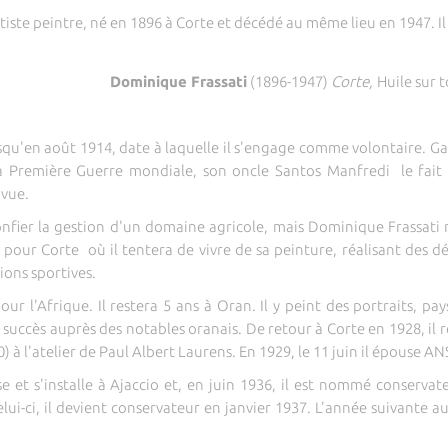
iste peintre, né en 1896 à Corte et décédé au même lieu en 1947. Il n
Dominique Frassati
(1896-1947)
Corte,
Huile sur t
usqu'en août 1914, date à laquelle il s'engage comme volontaire. Gaz
 la Première Guerre mondiale, son oncle Santos Manfredi le fait 
 vue.
nfier la gestion d'un domaine agricole, mais Dominique Frassati re
 pour Corte où il tentera de vivre de sa peinture, réalisant des d
ions sportives.
pour l'Afrique. Il restera 5 ans à Oran. Il y peint des portraits, p
succès auprès des notables oranais. De retour à Corte en 1928, il re
 à l'atelier de Paul Albert Laurens. En 1929, le 11 juin il épouse ANS
se et s'installe à Ajaccio et, en juin 1936, il est nommé conserv
elui-ci, il devient conservateur en janvier 1937. L'année suivante 