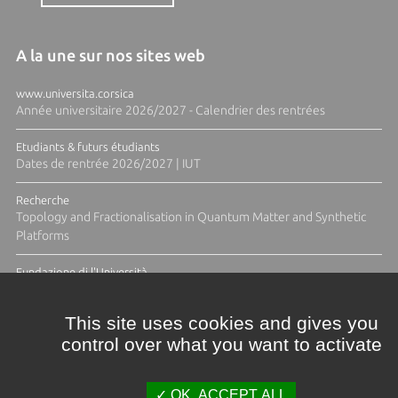
A la une sur nos sites web
www.universita.corsica
Année universitaire 2026/2027 - Calendrier des rentrées
Etudiants & futurs étudiants
Dates de rentrée 2026/2027 | IUT
Recherche
Topology and Fractionalisation in Quantum Matter and Synthetic
Platforms
Fundazione di l'Università
Résidence Ange Tomasi "Lagune and Zeste" avec la photographe
Diane Moulenc
This site uses cookies and gives you
control over what you want to activate
TOUTES LES ACTUS
OK, ACCEPT ALL