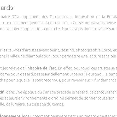
gards
haire Développement des Territoires et Innovation de la Fondat
ulture de l’aménagement du territoire en Corse, nous avons pensé 
une première application concrète. Nous avons donc travaillé sur l
r les œuvres d'artistes ayant peint, dessiné, photographié Corte, et
r dans la ville une déambulation, pour permettre une lecture sensibl
jet relève de l'
histoire de l’art
. En effet, pourquoi ces artistes se 
otisme pour des artistes essentiellement urbains ? Pourquoi, le tem
rche pour laquelle ils sont reconnus, pour revenir aux « fondamentau
tif
: dans une époque où l'image précède le regard, ce parcours rendr
es et leurs environnements d’origine permet de donner toute son im
elle, de lumière, au passage du temps.
eloppement local
:comment peut-être perçu un regard « passager » s