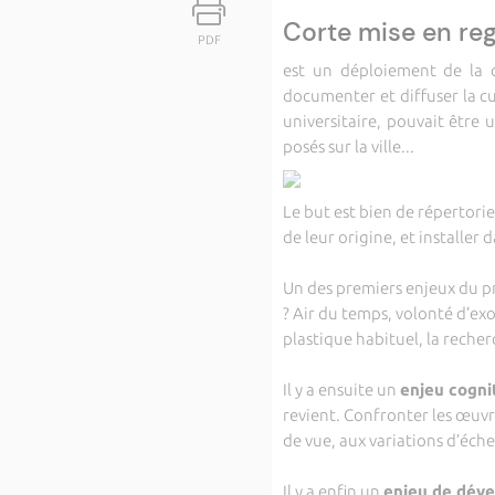
Corte mise en re
PDF
est un déploiement de la c
documenter et diffuser la c
universitaire, pouvait être 
posés sur la ville...
Le but est bien de répertorie
de leur origine, et installe
Un des premiers enjeux du pro
? Air du temps, volonté d’ex
plastique habituel, la reche
Il y a ensuite un
enjeu cogni
revient. Confronter les œuvr
de vue, aux variations d’éch
Il y a enfin un
enjeu de dév