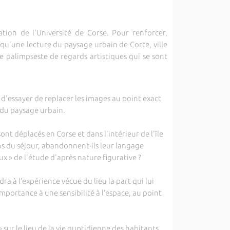
ion de l'Université de Corse. Pour renforcer,
qu'une lecture du paysage urbain de Corte, ville
e palimpseste de regards artistiques qui se sont
 d'essayer de replacer les images au point exact
e du paysage urbain.
sont déplacés en Corse et dans l'intérieur de l'île
ps du séjour, abandonnent-ils leur langage
x » de l'étude d'après nature figurative ?
a à l’expérience vécue du lieu la part qui lui
portance à une sensibilité à l’espace, au point
ur le lieu de la vie quotidienne des habitants