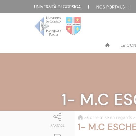
UNIVERSITÀ DI CORSICA
|
NOS PORTAILS :
LE CO
1- M.C ES
>
Corte mise en regards
>
1- M.C ESCHE
PARTAGE