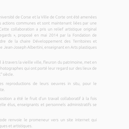
versité de Corse et la Ville de Corte ont été amenées
rs actions communes et sont maintenant liées par une
ette collaboration a pris un relief artistique original
regards », proposé en mai 2014 par la Fondation de
adre de la chaire Développement des Territoires et
de Jean-Joseph Albertini, enseignant en Arts plastiques
l à travers la vieille ville, fleuron du patrimoine, met en
 photographes qui ont porté leur regard sur des lieux de
° siècle.
s reproductions de leurs oeuvres in situ, pour le
te.
ition a été le fruit d'un travail collaboratif à la fois
elle élus, enseignants et personnels administratifs se
ode renvoie le promeneur vers un site internet qui
ues et artistiques.