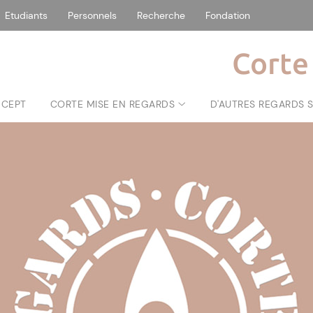
Etudiants
Personnels
Recherche
Fondation
Corte
NCEPT
CORTE MISE EN REGARDS
D'AUTRES REGARDS 